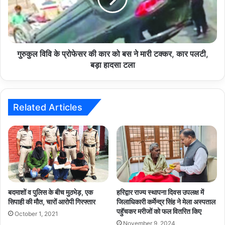
कार
को
बस
ने
मारी
गुरुकुल विवि के प्रोफेसर की कार को बस ने मारी टक्कर, कार पलटी,
टक्कर,
बड़ा हादसा टला
कार
पलटी,
बड़ा
हादसा
Related Articles
टला
बदमाशों व पुलिस के बीच मुठभेड़, एक
हरिद्वार राज्य स्थापना दिवस उपलक्ष में
सिपाही की मौत, चारों आरोपी गिरफ्तार
जिलाधिकारी कर्मेन्द्र सिंह ने मेला अस्पताल
पहुॅचकर मरीजों को फल वितरित किए
October 1, 2021
November 9, 2024