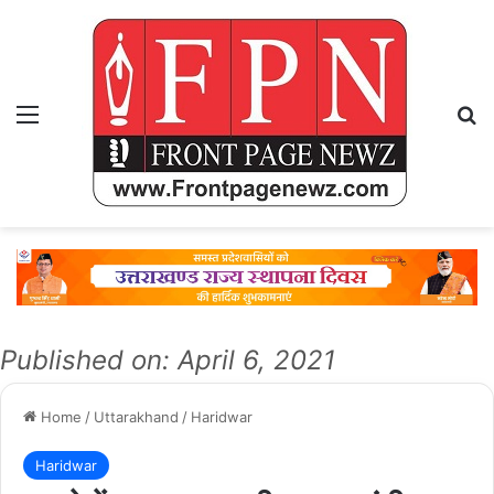
Menu
Se
Published on: April 6, 2021
Home
/
Uttarakhand
/
Haridwar
Haridwar