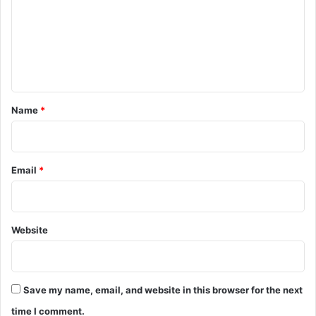
m
m
e
n
t
*
Name
*
Email
*
Website
Save my name, email, and website in this browser for the next
time I comment.