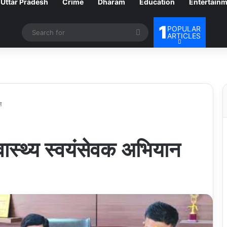
Uttar Pradesh
Crime
Dharam
Education
Entertain
1
POPULAR
Search
ARTICLES
for
न
वास्थ्य स्वयंसेवक अभियान