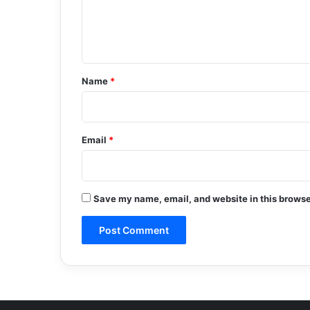
e
n
t
*
Name
*
Email
*
Save my name, email, and website in this browse