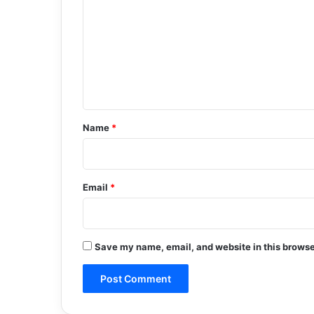
m
m
e
n
t
*
Name
*
Email
*
Save my name, email, and website in this browse