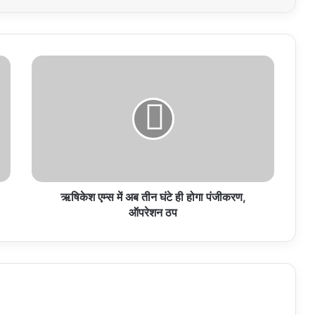
ऋषिकेश
एम्स
में
अब
तीन
घंटे
ही
होगा
पंजीकरण,
ऑपरेशन
ऋषिकेश एम्स में अब तीन घंटे ही होगा पंजीकरण,
ठप
ऑपरेशन ठप