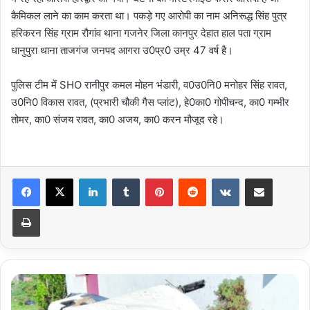
कैमिकल लाने का काम करता था। पकड़े गए आरोपी का नाम अनिरूद्ध सिंह पुत्र
हरिकरन सिंह ग्राम रौगांव थाना गजनेर जिला कानपुर देहात हाल पता ग्राम
धानुपुरा थाना ताजगंज जनपद आगरा उ0प्र0 उम्र 47 वर्ष है।
पुलिस टीम में SHO रानीपुर कमल मोहन भंडारी, व0उ0नि0 मनोहर सिंह रावत,
उ0नि0 विकास रावत, (प्रभारी चौकी गैस प्लांट), हे0का0 गोपीचन्द, का0 गम्भीर
तोमर, का0 संजय रावत, का0 अजय, का0 करन मौजूद रहे।
LinkedIn
Tumblr
Pinterest
Reddit
VKontakte
Share via Email
Print
आबादी
क्षेत्र
में