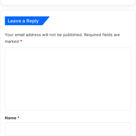
Leave a Reply
Your email address will not be published.
Required fields are
marked
*
C
o
m
m
e
n
t
*
Name
*