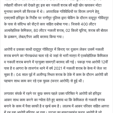
त्योहारी सीजन को देखते हुए इस बार नकली शराब की बड़ी खेप खपाकर मोटा
मुनाफा कमाने की फिराक में थे। अपराधिक गतिविधियों पर विराम लगाने हेतु
एसएसपी हरिद्वार के निर्देश पर रानीपुर पुलिस द्वारा चेकिंग के दौरान दादूपुर गोविंदपुर
के पास से संदिग्ध को सेंट्रो कार सहित दबोचा गया। जिससे 400 लीटर
अल्कोहलिक केमिकल, 80 लीटर नकली शराब, 02 किलो यूरिया, शराब की बोतल
के ढक्कन, लेबल/रैपर आदि बरामद किया गया।
आरोपी व उसका साथी दादूपुर गोविंदपुर में किराए पर दुकान लेकर उसमें नकली
शराब बनाने का गोरखधंधा चला रहे थे जहां से भारी मात्रा में एल्कोहोलिक कैमिकल
व नकली शराब बनाने में प्रयुक्त सामग्री बरामद की गई। पकड़ा गया आरोपी 12वीं
पास है व आगरा के ताजगंज थाने में वर्ष 2021 में नकली शराब के केस में जेल जा
चुका है। 04 साल पूर्व में अलीगढ़ स्थित शराब के ठेके में काम के दौरान आरोपी की
पहचान साथ काम कर रहे एक युवक (फरार आरोपी) से हुई थी।
लगातार संपर्क में रहने पर कुछ समय पहले उक्त परिचित ने आरोपी को हरिद्वार
आकर साथ काम करने का न्योता देते हुए बताया था कि केमिकल से नकली शराब
बनाने के काम में पैसा काफी है व ख़र्च कम है। लालच में आकर परिवार सहित आगरा
में रह रहा आरोपी हरिद्वार आ गया। घटना का मास्टरमाइंड फरार आरोपी है जो