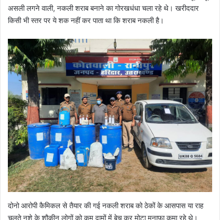
असली लगने वाली, नकली शराब बनाने का गोरखधंधा चला रहे थे। खरीददार
किसी भी स्तर पर ये शक नहीं कर पाता था कि शराब नकली है।
दोनो आरोपी कैमिकल से तैयार की गई नकली शराब को ठेकों के आसपास या राह
चलते नशे के शौकीन लोगों को कम दामों में बेच कर मोटा मुनाफा कमा रहे थे।