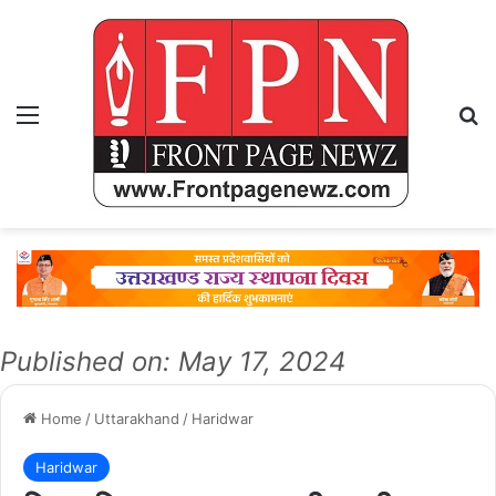
Menu
Se
Published on: May 17, 2024
Home
/
Uttarakhand
/
Haridwar
Haridwar