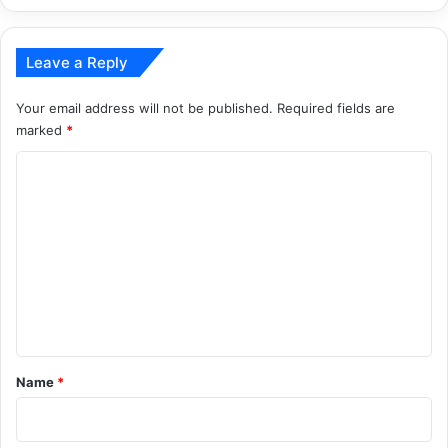
Leave a Reply
Your email address will not be published.
Required fields are
marked
*
C
o
m
m
e
n
t
*
Name
*