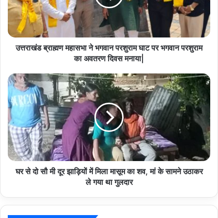
परशुराम
घाट
पर
भगवान
परशुराम
उत्तराखंड ब्राह्मण महासभा ने भगवान परशुराम घाट पर भगवान परशुराम
का
का अवतरण दिवस मनाया|
अवतरण
दिवस
घर
मनाया|
से
दो
सौ
मी
दूर
झाड़ियों
में
मिला
मासूम
घर से दो सौ मी दूर झाड़ियों में मिला मासूम का शव, मां के सामने उठाकर
का
ले गया था गुलदार
शव,
मां
के