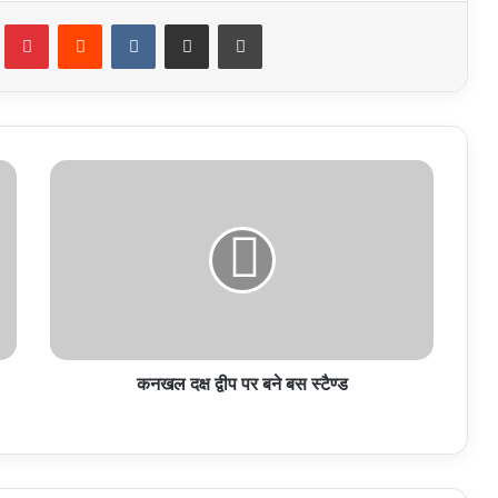
Tumblr
Pinterest
Reddit
VKontakte
Share via Email
Print
कनखल
दक्ष
द्वीप
पर
बने
बस
स्टैण्ड
कनखल दक्ष द्वीप पर बने बस स्टैण्ड