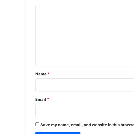
C
o
m
m
e
n
t
*
Name
*
Email
*
Save my name, email, and website in this browse