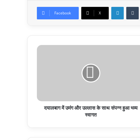
LinkedIn
Facebook
X
दयालबाग
में
उमंग
और
उल्लास
के
साथ
संपन्न
हुआ
भव्य
दयालबाग में उमंग और उल्लास के साथ संपन्न हुआ भव्य
स्वागत
स्वागत