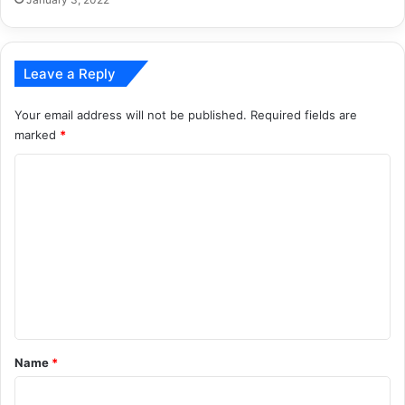
Leave a Reply
Your email address will not be published.
Required fields are
marked
*
C
o
m
m
e
n
t
*
Name
*