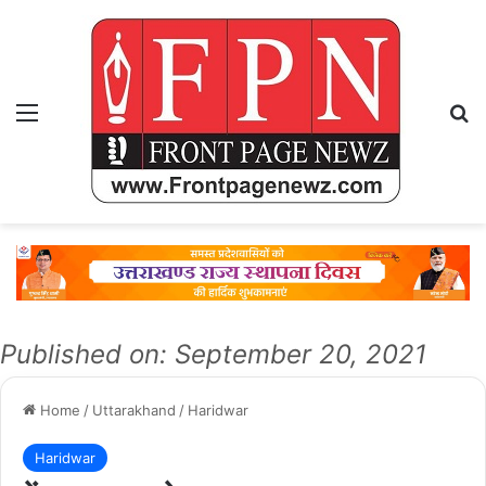
Menu
Se
Published on: September 20, 2021
Home
/
Uttarakhand
/
Haridwar
Haridwar