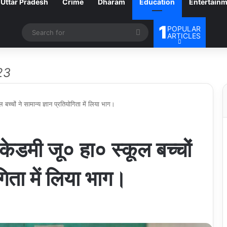
Uttar Pradesh
Crime
Dharam
Education
Entertain
1
POPULAR
Search
ARTICLES
for
23
 बच्चों ने सामान्य ज्ञान प्रतियोगिता में लिया भाग।
एकेडमी जू० हा० स्कूल बच्चों
ोगिता में लिया भाग।