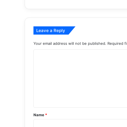
Leave a Reply
Your email address will not be published.
Required f
C
o
m
m
e
n
t
*
Name
*