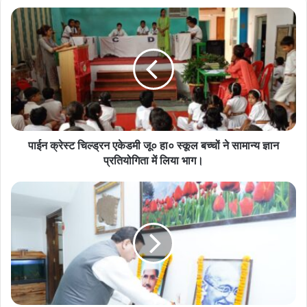
पाईन
क्रेस्ट
चिल्ड्रन
एकेडमी
जू०
हा०
स्कूल
बच्चों
ने
सामान्य
पाईन क्रेस्ट चिल्ड्रन एकेडमी जू० हा० स्कूल बच्चों ने सामान्य ज्ञान
ज्ञान
प्रतियोगिता में लिया भाग।
प्रतियोगिता
में
मुख्यमंत्री
लिया
श्री
भाग।
पुष्कर
सिंह
धामी
ने
मुख्यमंत्री
आवास
में