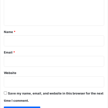
m
e
n
t
*
Name
*
Email
*
Website
Save my name, email, and website in this browser for the next
time I comment.