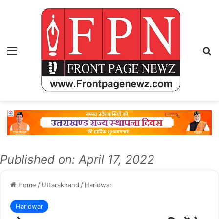
Menu
Se
Published on: April 17, 2022
Home
/
Uttarakhand
/
Haridwar
Haridwar