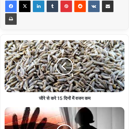
LinkedIn
Tumblr
Pinterest
Reddit
VKontakte
Share via Email
Print
जीरे
से
करे
15
दिनों
में
वजन
कम
जीरे से करे 15 दिनों में वजन कम
डेढ़
साल
की
मासूम