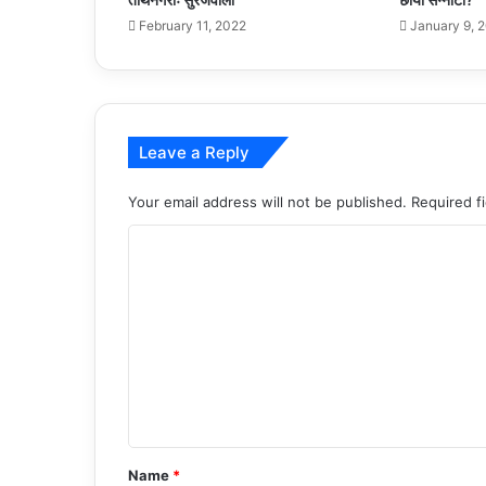
February 11, 2022
January 9, 
Leave a Reply
Your email address will not be published.
Required f
C
o
m
m
e
n
t
*
Name
*