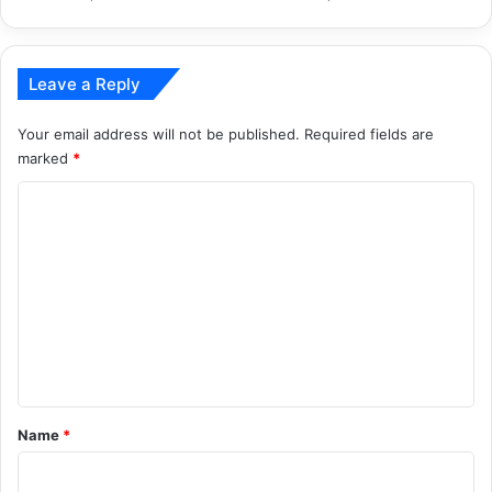
Leave a Reply
Your email address will not be published.
Required fields are
marked
*
C
o
m
m
e
n
t
*
Name
*